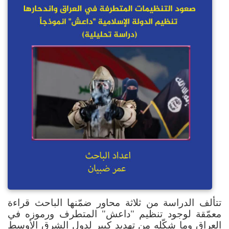
تتألف الدراسة من ثلاثة محاور ضمّنها الباحث قراءة
معمّقة لوجود تنظيم "داعش" المتطرف ورموزه في
العراق وما شكّله من تهديدٍ كبير لدول الشرق الأوسط