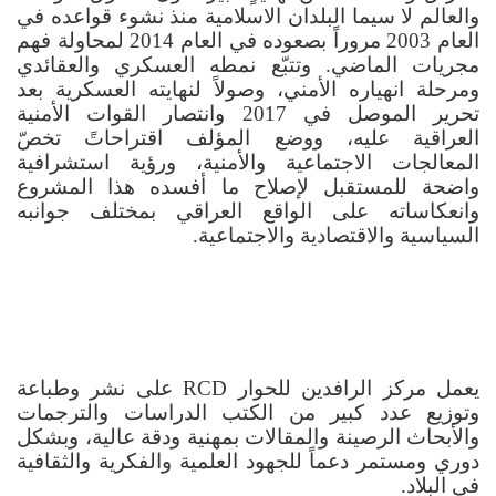
والعالم لا سيما البلدان الاسلامية منذ نشوء قواعده في
العام 2003 مروراً بصعوده في العام 2014 لمحاولة فهم
مجريات الماضي. وتتبّع نمطه العسكري والعقائدي
ومرحلة انهياره الأمني، وصولاً لنهايته العسكرية بعد
تحرير الموصل في 2017 وانتصار القوات الأمنية
العراقية عليه، ووضع المؤلف اقتراحاتً تخصّ
المعالجات الاجتماعية والأمنية، ورؤية استشرافية
واضحة للمستقبل لإصلاح ما أفسده هذا المشروع
وانعكاساته على الواقع العراقي بمختلف جوانبه
السياسية والاقتصادية والاجتماعية.
يعمل مركز الرافدين للحوار
RCD
على نشر وطباعة
وتوزيع عدد كبير من الكتب الدراسات والترجمات
والأبحاث الرصينة والمقالات بمهنية ودقة عالية، وبشكل
دوري ومستمر دعماً للجهود العلمية والفكرية والثقافية
في البلاد.