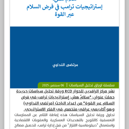
سلسلة اوراق تحليل السياسات
06 سبتمبر، 2025
نشر مركز الرافدين للحوار RCD ورقة تحليل سياسات جديدة
حملت عنوان: "سلامٌ هش: إستراتيجيات ترامب في فرض
السلام عبر القوة" من اعداد الباحث (مرتضى النداوي)
وهو أكاديمي عراقي متخصص في الفكر الاستراتيجي.
تحاول ورقة تحليل السياسات هذه إماطة اللثام عن الممارسات
التعسفية كالتلويح بالتهديدات العسكرية والعقوبات الاقتصادية
واستعمال "ديبلوماسية الابتزاز" من قبل إدارة ترامب، لتحصيل مصالح