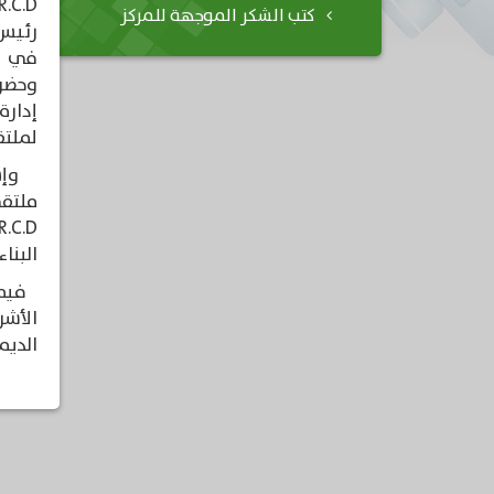
كتب الشكر الموجهة للمركز
رئيس 
في مج
وحضر 
إدارة
لملتقى
وإستع
البنا
فيما 
الديم