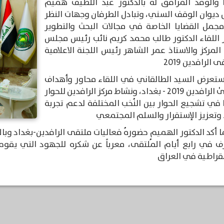
R.C.D والوفد المرافق له بالدكتور عبد اللطيف هميم
ديوان الوقف السني، وتبادل الطرفان وجهات النظر
مل القضايا الخاصة في مجالات البحث والتطوير
اللقاء الدكتور طالب محمد كريم نائب رئيس مجلس
 المركز والاستاذ عمر الشاهر رئيس اللجنة الاعلامية
 الرافدين 2019
رض السيد الطالقاني في اللقاء محاور وأهداف
ملتقىٰ الرافدين 2019 - بغداد، ونشاط مركز الرافدين للحوار
R.C.D في تشجيع الحوار بين النُخب المختلفة لدعم تجربة
ء وتعزيز الإستقرار والسلم المجتمعي
أكد الدكتور الهميم حضورهُ فعاليات ملتقى الرافدين-بغداد وبا
قراطية في العراق