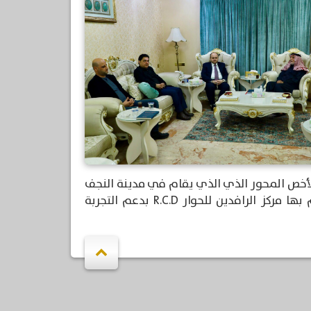
لأخص المحور الذي الذي يقام في مدينة النجف
الأشرف في رابع أيام المُلتقى، معرباً عن شكره للجهود التي يقوم بها مركز الرافدين للحوار R.C.D بدعم التجربة