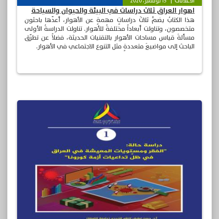
الأعلانات
15 نوفمبر، 2020
اهوار العراق ثلاث دراسات في البيئة والحيوان والسياحة
هذا الكتابُ يضمُّ ثلاثَ دراساتٍ مهمةٍ عن الأهوار، أعدّها باحثون
متخصصون، وتناولت أبعاداً مختلفةً للأهوار. تناولت الدراسةُ الأولى
مسألةَ قياس مساحات الأهوار بالتقنيات الحديثة، فضلاً عن تطرّق
الباحث إلى مواضيعَ متعددةٍ مثل التنوع الاجتماعي في الأهوار.