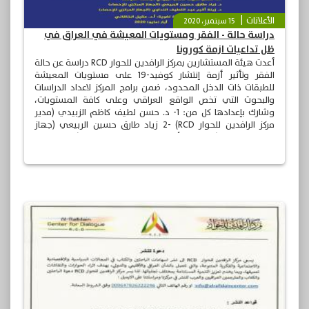
الأعلانات
15 سبتمبر، 2020
دراسة حالة - الفقر ومستويات المعيشة في العراق في
ظل تداعيات ازمة كورونا
أعدت هيئة المستشارين بمركز الرافدين للحوار RCD دراسة عن حالة
الفقر وتأثير أزمة إنتشار كوفيد-19 على مستويات المعيشة
للطبقات ذات الدخل المحدود، ضمن برامج المركز لاعداد الدراسات
والبحوث التي تخص الواقع العراقي وعلى كافة المستويات،
وشارك بإعدادها كل من: 1- د. حسن لطيف كاظم الزبيدي (مدير
مركز الرافدين للحوار RCD) -2 زياد طارق حسين الربيعي (جهاز
المركز الاحصائي) 3- زينة أكرم عبد اللطيف النداوي (جهاز المركز
الاحصائي) 4- د. عقيل الخاقاني (مراجعة لغوية)