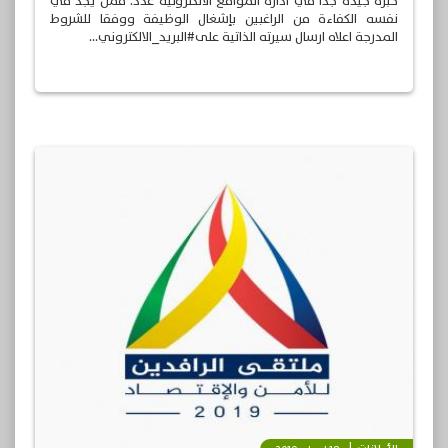
خبرة جيده جداً في ادارة المواقع الالكترونية عدد. فمن يجد في
نفسه الكفاءة من الراغبين بإشغال الوظيفة ووفقا للشروط
المدرجة اعلاه ارسال سيرته الذاتية على#البريد_الالكتروني...