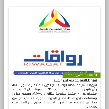
الأعلانات
12 فبراير، 2020
شروط النشر في مجلة رواقات
شروط النشر في مجلة رواقات ١. ان يكون البحث غير منشور سابقا،
وأن يلتزم بشروط البحث العلمي شكلا ومضمونا. ٢. ان لا تزيد عدد
صفحاته عن ٢٠ صفحة مطبوعة بنظام MS-word وبحجم خط ١٤
وبمسافة مزدوجة. ٣. تخضع البحوث للتقويم العلمي من قبل
محكمين تنتدبهم هيأة تحرير المجلة. ٤. يرفق مع البحث طلب
خطي...