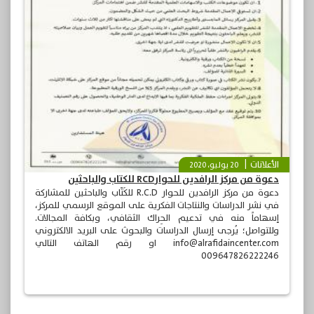
الأعلانات
20 يوليو، 2020
دعوة من مركز الرافدين للحوارRCD للكتاب والباحثين
دعوة من مركز الرافدين للحوار R.C.D للكُتّاب والباحثين للمشاركة
في نشر الدراسات والنتاجات الفكرية على الموقع الرسمي للمركز،
إسهاماً منه في تدعيم الحِراك الثقافي، وبكافة المجالات.
وللتواصل؛ يُرجى إرسال الدراسات والبحوث على البريد الالكتروني
info@alrafidaincenter.com او رقم الهاتف التالي
009647826222246