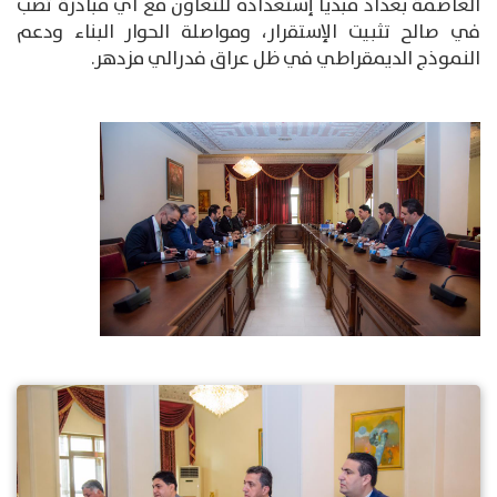
العاصمة بغداد مبدياً إستعداده للتعاون مع أي مبادرة تصب
في صالح تثبيت الإستقرار، ومواصلة الحوار البناء ودعم
النموذج الديمقراطي في ظل عراق فدرالي مزدهر.