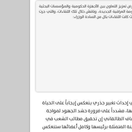
ض تعزيز التعاون بين الأجهزة الحكومية والمؤسسات البحثية
 مدير مركز الرافدين للحوار RCD عدداً من وزراء الحكومة العراقية الجديدة، وناقش خلال تلك اللقاءات، والتي جرت
كانت اللقاءات بكل من السادة الوزراء:
إحداث تغيير جذري ينعكس إيجاباً على الحياة
منها، مشدداً على ضرورة حشد الجهود لمواجة
يخ العراق، وأضاف الطالقاني إن تحقيق مطالب الشعب في
كابينة المتمثلة برئيسها وكامل أعضائها ستنعكس