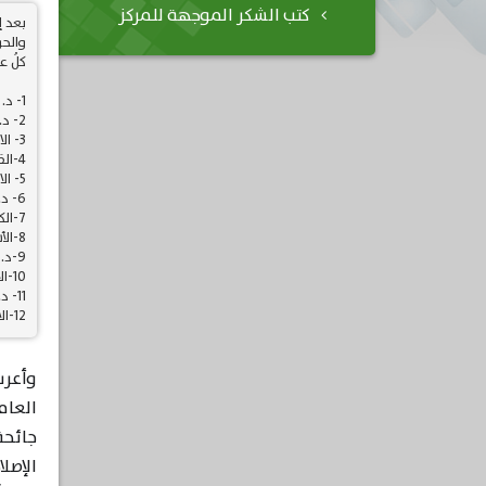
كتب الشكر الموجهة للمركز
بعد إ
كلُ ع
1- د. علي علاوي - وزير المالية
2- د. خالد نجم بتال - وزير التخطيط
3- الاستاذ منهل الخباز - وزير الصناعة
4-القاضي سالار عبد الستار - وزير العدل
5- الاستاذة نازنين محمد - وزيرة الاعمار والاسكان والبلديات
6- د. حسن ناظم - وزير الثقافة
7-الكابتن عدنان درجال - وزير الشباب
8-الأستاذ مهدي رشيد - وزير الموارد المائية
9-د. عادل حاشوش - وزير العمل
10-الأستاذ أركان شهاب - وزير الاتصالات
11- د. علاء احمد حسن - وزير التجارة
12-الاستاذة إيفان فائق - وزيرة الهجرة
وأعرب
العام
الإصل