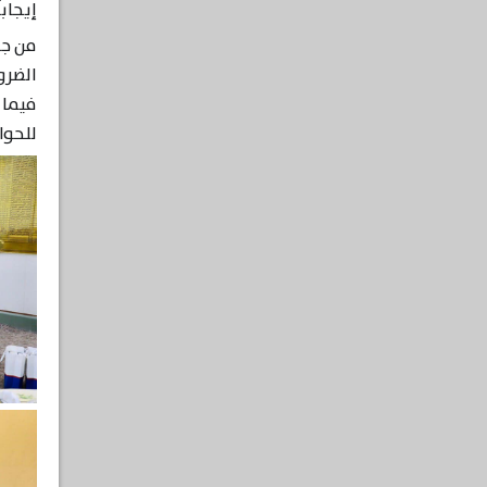
إيجابا
من جا
الضرو
فيما 
للحوا