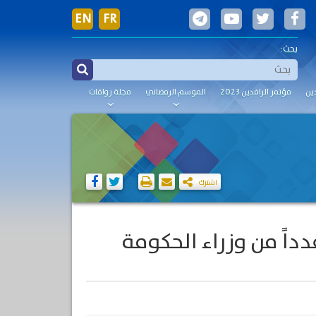
EN
FR
بحث:
ين
مؤتمر الرافدين 2023
الموسم الرمضاني
مجلة رواقات
اشترك
ين للحوار RCD يلتقي عدداً من وزراء الحكومة