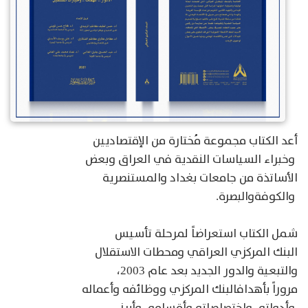
أعد
الكتاب
مجموعة
مُختارة
من
الإقتصاديين
وخبراء
السياسات
النقدية
في
العراق
وبعض
الأساتذة
من
جامعات
بغداد
والمستنصرية
والكوفة
والبصرة
.
شمل
الكتاب
استعراضاً
لمرحلة
تأسيس
البنك
المركزي
العراقي
ومحطات
الاستقلال
والتبعية
والدور
الجديد
بعد
عام
،
2003
مروراً
بأهداف
البنك
المركزي
ووظائفه
وأعماله