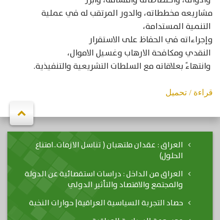
وأدواته،
واختصاصاته
وأقسامه،
وأبرز
مشاريعه
مخططاته،
والدور
المرتقب
له
في
عملية
التنمية
المستدامة،
وإجراءاته
في
الحفاظ
على
الاستقرار
النقدي
ومكافحة
الارهاب
وغسيل
الاموال،
وانتهاءً
بعلاقاته
مع
السلطات
التشريعية
والتنفيذية
.
قراءة / تحميل
العراق : عقدان ملتهبان ( تناسل الازمات..امتناع
الحلول)
العراق من الداخل : دراسات استقصائية عن الدولة
والمجتمع والاقتصاد والتأثير الدولي
حصاد التجربة السياسية العراقية| حوارات النخبة