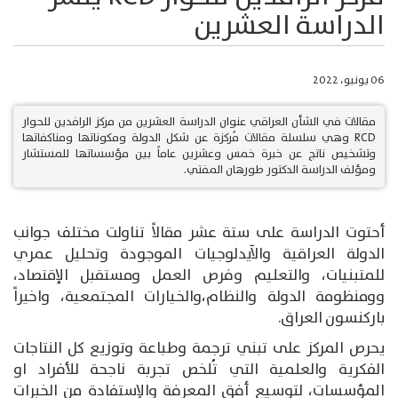
الدراسة العشرين
06 يونيو، 2022
مقالات في الشأن العراقي عنوان الدراسة العشرين من مركز الرافدين للحوار
RCD وهي سلسلة مقالات مُركزة عن شكل الدولة ومكوناتها ومناكفاتها
وتشخيص ناتج عن خبرة خمس وعشرين عاماً بين مؤسساتها للمستشار
ومؤلف الدراسة الدكتور طورهان المفتي.
أحتوت الدراسة على ستة عشر مقالاً تناولت مختلف جوانب
الدولة العراقية والآيدلوجيات الموجودة وتحليل عمري
للمتبنيات، والتعليم وفرص العمل ومستقبل الإقتصاد،
وومنظومة الدولة والنظام،والخيارات المجتمعية، واخيراً
باركنسون العراق.
يحرص المركز على تبني ترجمة وطباعة وتوزيع كل النتاجات
الفكرية والعلمية التي تُلخص تجربة ناجحة للأفراد او
المؤسسات، لتوسيع أفق المعرفة والإستفادة من الخبرات