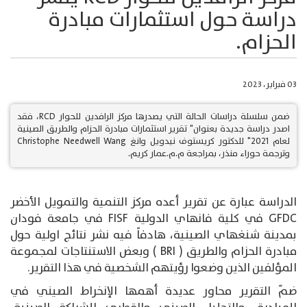
دراسة حول استثمارات مبادرة
الحزام.
03 فبراير، 2023
ضمن سلسلة دراسات الحالة التي يصدرها مركز الرافدين للحوار RCD، فقد
اصدر دراسة جديدة بعنوان" تقرير استثمارات مبادرة الحزام والطريق الصينية
لعام 2021" للدكتور كريستوف نيدويل وانغ Christophe Needwell Wang
وترجمة حوراء منذر، بمراجعة م.م.عمار كريم.
الدراسة عبارة عن تقرير أعده مركز التنمية والتمويل الأخضر
GFDC في كلية فانهاي الدولية FISF في جامعة فودان
بمدينة شنغهاي الصينية، هادفاً فيه نشر نتائج اولية حول
مبادرة الحزام والطريق ( BRI ) وبعض الاستنتاجات لمجموعة
المؤلفين الذين وضعوا رؤيتهم الشخصية في هذا التقرير.
ضمّ التقرير محاور عديدة أهمها الإنخراط الصيني في