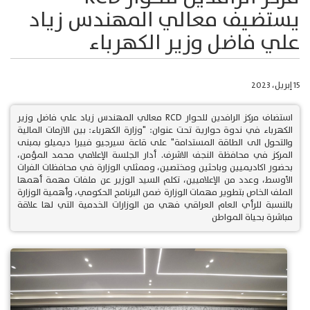
يستضيف معالي المهندس زياد
علي فاضل وزير الكهرباء
15 إبريل، 2023
استضاف مركز الرافدين للحوار RCD معالي المهندس زياد علي فاضل وزير
الكهرباء في ندوة حوارية تحت عنوان: "وزارة الكهرباء: بين الازمات المالية
والتحول الى الطاقة المستدامة" على قاعة سيرجيو فييرا ديميلو بمبنى
المركز في محافظة النجف الاشرف. أدار الجلسة الإعلامي محمد المؤمن،
بحضور اكاديميين وباحثين ومختصين، وممثلي الوزارة في محافظات الفرات
الأوسط، وعدد من الإعلاميين، تكلم السيد الوزير عن ملفات مهمة أهمها
الملف الخاص بتطوير مهمات الوزارة ضمن البرنامج الحكومي، وأهمية الوزارة
بالنسبة للرأي العام العراقي فهي من الوزارات الخدمية التي لها علاقة
مباشرة بحياة المواطن