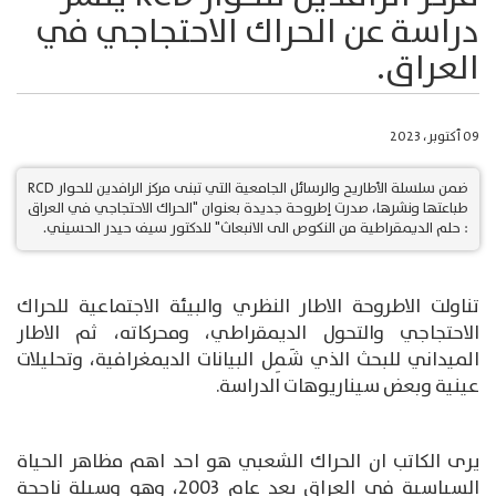
دراسة عن الحراك الاحتجاجي في
العراق.
09 أكتوبر، 2023
ضمن سلسلة الأطاريح والرسائل الجامعية التي تبنى مركز الرافدين للحوار RCD
طباعتها ونشرها، صدرت إطروحة جديدة بعنوان "الحراك الاحتجاجي في العراق
: حلم الديمقراطية من النكوص الى الانبعاث" للدكتور سيف حيدر الحسيني.
تناولت الاطروحة الاطار النظري والبيئة الاجتماعية للحراك
الاحتجاجي والتحول الديمقراطي، ومحركاته، ثم الاطار
الميداني للبحث الذي شَمِل البيانات الديمغرافية، وتحليلات
عينية وبعض سيناريوهات الدراسة.
يرى الكاتب ان الحراك الشعبي هو احد اهم مظاهر الحياة
السياسية في العراق بعد عام 2003، وهو وسيلة ناجحة