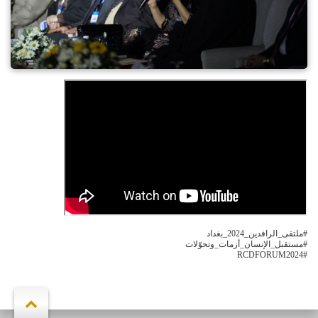
#ملتقى_الرافدين_2024_بغداد
#مستقبل_الإنسان_أزمات_وتحوّلات
‏#RCDFORUM2024