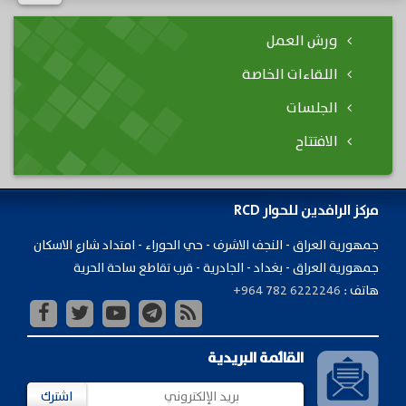
ورش العمل
اللقاءات الخاصة
الجلسات
الافتتاح
مركز الرافدين للحوار RCD
جمهورية ​العراق - النجف الاشرف - حي الحوراء - امتداد شارع الاسكان
جمهورية العراق - بغداد - الجادرية - قرب تقاطع ساحة الحرية
هاتف :
+964 782 6222246
القائمة البريدية
اشترك