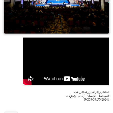
#ملتقى_الرافدين_2024_بغداد
#مستقبل_الإنسان_أزمات_وتحوّلات
‏#RCDFORUM2024