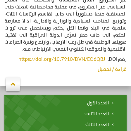
عبر استرزاق المال السياسي واستغلاله في العمل
السياسي غير المشروع، في عملية محاصصاتية شملت حتى
المستقلة منها دستورياً الى جانب تقاسم الرئاسات الثلاث،
وتوزيع المناصب السيادية والوزارية والادارية، اذ لا معارضة
سلمية في البلد وانما الكل يحكم ويستحصل على ثروات
الحكم، الى جانب خطر تعرّض الدولة العراقية الى تفتيت
هويتها الوطنية في ظل رعب الارهاب، وارتفاع وتيرة الصراعات
الاقليمية والموقف الكتلوي النفعي الارتباطي منه.
رقم DOI:
https://doi.org/10.7910/DVN/EO6QBJ
قراءة / تحميل
العدد الاول
العدد الثاني
العدد الثالث