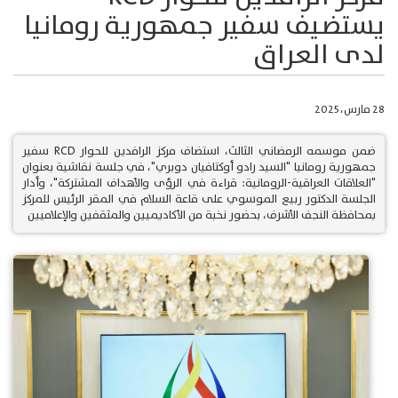
يستضيف سفير جمهورية رومانيا
لدى العراق
28 مارس، 2025
ضمن موسمه الرمضاني الثالث، استضاف مركز الرافدين للحوار RCD سفير
جمهورية رومانيا "السيد رادو أوكتافيان دوبري"، في جلسة نقاشية بعنوان
"العلاقات العراقية-الرومانية: قراءة في الرؤى والأهداف المشتركة"، وأدار
الجلسة الدكتور ربيع الموسوي على قاعة السلام في المقر الرئيس للمركز
بمحافظة النجف الأشرف، بحضور نخبة من الأكاديميين والمثقفين والإعلاميين