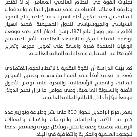
تجليات القوة في النظام العالمي المعاصر، إذ لا تقتصر
وظيفة العملات الاحتياطية على تسهيل التجارة والتدفقات
المالية، بل تمتد لتكون أداة استراتيجية لإعادة إنتاج النفوذ
السياسي والجيوسياسي للدول المهيمنة. فمنذ انهيار
نظام بريتون وودز عام 1971، رسّخ الدولار الأمريكي موقعه
بوصفه العملة المركزية للاقتصاد العالمي، الأمر الذي منح
الولايات المتحدة قدرة واسعة على تمويل عجزها وتعزيز
نفوذها عبر السيطرة على البنية المالية العالمية.
كما بيّنت الدراسة أن القوة النقدية لا ترتبط بالحجم الاقتصادي
فقط، بل تعتمد أيضاً على الثقة المؤسسية، وعمق الأسواق
المالية، والانفتاح الرأسمالي، والقدرة على توفير الأصول
الآمنة والسيولة العالمية، وهي عوامل ما تزال تمنح الدولار
موقعاً مركزياً داخل النظام المالي العالمي.
يعمل مركز الرافدين للحوار RCD على نشر وطباعة وتوزيع عدد
كبير من الكتب والدراسات والترجمات والأبحاث والمقالات
الرصينة، بمهنية ودقة عاليتين، وبشكل دوري ومستمر، دعما
للجهود العلمية والفكرية والثقافية في البلاد.