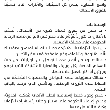
واسع النطاق، يجمع كل الحيثيات والأطراف التي تسببَّت
بنفوق الأسماك.
الإستنتاجات:
• ما حصل من نفوق كميات كبيرة من الأسماك، تُحسَب
بالأطنان، ما هو إلاَّ مُؤشر على خطر كبير، ناتج من ضعف الرقابة
الحكومية على مختلف الأصعدة.
• إن تكرار الأزمات بات مُتلازمة في البيئة العراقية، وتتصف تلك
بأنَّها مُتنوعة، وشاملة، وغير متوقعة في بعض الأحيان.
• هنالك نوع من أنواع عدم التواصل بين الوزارات، من حيث
المهام الخاصة بكل وزارة، والقضايا المُشتركة التي تجمع
وزارتين أو أكثر للعمل على حلها.
• هنالك مسؤولية على المواطن والجمعيات المُختصَّة في
الحفاظ على الثروات الوطنية، وبالأخص التي ترتبط بالجانب
البيئي.
• عدم وجود خطط إستباقية لتجنب الأزمات مُمكِنة الحدوث،
وعدم إعتماد الحكومة على سيناريوهات لإستشراف الأزمات
وكيفية التعامل معها.