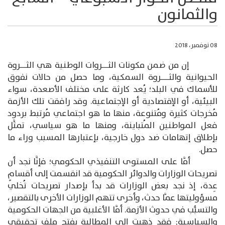
والثمانون
08 نوفمبر، 2018
إن من ضمن مكونات الثـــروات الوطنية هي الثـــروة
الحيوانية والثــــروة السمكية، وما حصل من حالات نفوق
للأسماك في البلد؛ يُعد كارثة على مختلف الأصعدة، سواء
البيئية، أو الإقتصادية أو الإجتماعية. وقد رافقت تلك الأزمة
مُخرجات كثيرة ومُتنوعة، منها ما هو اجتماعي مُرتبط بردود
فعل المواطنين المُتباينة، ومنها ما هو سياسي، تمثَّل
بإطلاق إتهامات ضد دول خارجية، بإعتبارها المسبب وراء ما
حصل.
أمَّا على المستوى التنفيذي الحكومي؛ فإنَّا نجد أن
تصريحات الوزارات والدوائر الحكومية قد انقسمت إلى أقسامٍ
عِدة، إذ نجد بعض الوزارات قد بدأ بإصدار تصريحات تُخلي
مسؤوليتها عمَّا حدث، وأخرى تتهم الوزارات الأخرى بالتقصير،
والتسبُّب في حدوث الأزمة. أمَّا الأغلبية من الجهات الحكومية
والسياسية; فقد ذهبت إلى المطالبة بفتح ملف تحقيقي