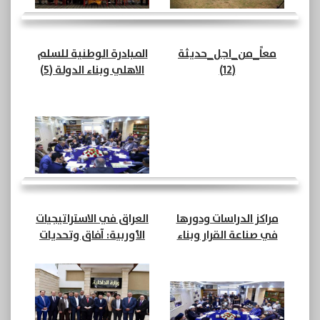
معاً_من_اجل_حديثة
المبادرة الوطنية للسلم
(12)
الاهلي وبناء الدولة (5)
مراكز الدراسات ودورها
العراق في الاستراتيجيات
في صناعة القرار وبناء
الأوربية: آفاق وتحديات
المؤسسات (8)
(7)