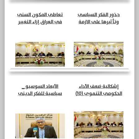
جذور الفكر السياسي
تعاطي المكون السني
وتأثيرها على الازمة
في العراق إزاء التغيير
السياسية في العراق
بعد 2003 إلى 2018 (12)
(10)
إشكالية ضعف الأداء
الأبعاد السوسيو _
الحكومي التنموي (10)
سياسية للفكر الديني
المعاصر (6)