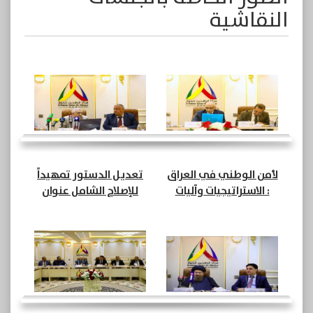
النقاشية
لأمن الوطني في العراق
تعديل الدستور تمهيداً
: الاستراتيجيات وآليات
للإصلاح الشامل عنوان
التطوير (18)
الحلقة النقاشية لمركز
الرافدين للحوار RCD (20)