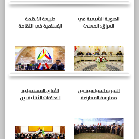
الهوية الشيعية في
طبيعة الأنظمة
العراق: المعنىٰ
الإسلامية في الثقافة
والسياسة ￼ (7)
السياسية للعالم القديم
(15)
التجربة السياسية بين
الأفاق المستقبلية
ممارسة المعارضة
للعلاقات الثنائية بين
وممارسة السلطة (19)
العراق وهولندا بعد عام
2003 (8)