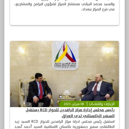
والسيد محمد البياتي مستشار المركز لشؤون البرامج والمشاريع،
في فرع المركز ببغداد.
الزيارات واللقاءات
08 فبراير، 2023
رئيس مجلس إدارة مركز الرافدين للحوار RCD يستقبل
السفير الباكستاني لدى العراق
استقبل رئيس مجلس ادراة مركز الرافدين للحوار RCD السيد زيد
الطالقاني سفير جمهورية باكستان الاسلامية السيد أحمد أمجد