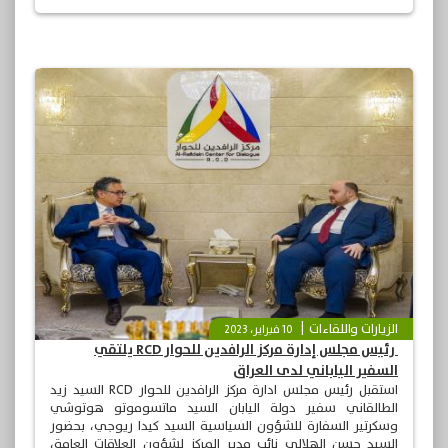
الزيارات واللقاءات
10 فبراير، 2023
‎ رئيس مجلس إدارة مركز الرافدين للحوار RCD يلتقي
السفير الياباني لدى العراق
‎استقبل رئيس مجلس ادارة مركز الرافدين للحوار RCD السيد زيد
الطالقاني سفير دولة اليابان السيد ماتسوموتو هوتوشي
وسكرتير السفارة للشؤون السياسية السيد كيدا ريوجي، بحضور
السيد حسن الهلالي نائب مدير المركز لشؤون العلاقات العامة،