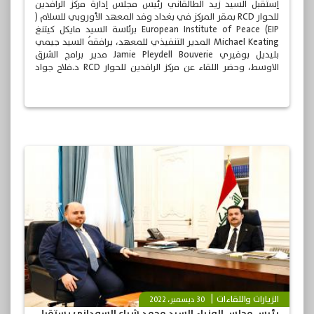
إستقبل السيد زيد الطالقاني رئيس مجلس إدارة مركز الرافدين
للحوار RCD بمقر المركز في بغداد وفد المعهد الأوروبي للسلام (
EIP) European Institute of Peace برئاسة السيد مايكل كيتنغ
Michael Keating المدير التنفيذي للمعهد، يرافقهُ السيد جيمي
بليديل بوفيري Jamie Pleydell Bouverie مدير برامج الشرق
الاوسط، وحضر اللقاء عن مركز الرافدين للحوار RCD د.فلاح جواد
كاظم مدير فرع المركز في بغداد، والسيد محمد البياتي مستشار
شؤون البرامج في المركز.
الزيارات واللقاءات
30 ديسمبر، 2022
رئيس مجلس الوزراء السيد محمد شياع السوداني يستقبل