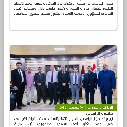
حسن القابچي من قسم العلاقات في المركز، والتقى الوفد الاستاذ
الدكتور قحطان هادي الجبوري رئيس جامعة بابل، ومساعد رئيس
الجامعة للشؤون العلمية الأستاذ الدكتور محمد منصور الخفاجي،
وعميد كلية القانون الأستاذ الدكتور ميري كاظم الخيكاني.
الزيارات واللقاءات
16 أغسطس، 2022
ملتقى الرافدين
زار وفد مركز الرافدين للحوار RCD رئاسة جامعة الفرات الأوسط،
ضمّ الوفد الدكتور احمد سامي المعموري رئيس هيأة