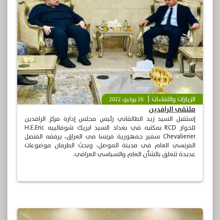
الزيارات واللقاءات
26 يوليو، 2022
ملتقى الرافدين
إستقبل السيد زيد الطالقاني رئيس مجلس إدارة مركز الرافدين
للحوار RCD بمكتبه في بغداد السيد ايريك شوفالييه H.E.Eric
Chevalierier سفير جمهورية فرنسا في العراق، يرفقه القنصل
الفرنسي العام في مدينة الموصل، وبحث الطرفان موضوعات
عديدة تتعلق بالشأن العام والسياسي العراقي.