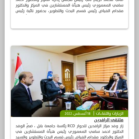
سامي المعموري رئيس هيأة المستشارين في المركز والدكتور
مقدام الفياض رئيس قسم البحث والتطوير، بحضور نائبة رئيس
الجامعة الدكتورة دون ديكل، Dr. Dawn Dekle وعدد من الأساتذة
والمختصين في الجامعة.
الزيارات واللقاءات
18 أغسطس، 2022
ملتقى الرافدين
زار وفد مركز الرافدين للحوار RCD رئاسة جامعة بابل ، ضمّ الوفد
الدكتور احمد سامي المعموري رئيس هيأة المستشارين في
المركز والدكتور مقدام الفياض رئيس قسم البحث والتطوير والسيد