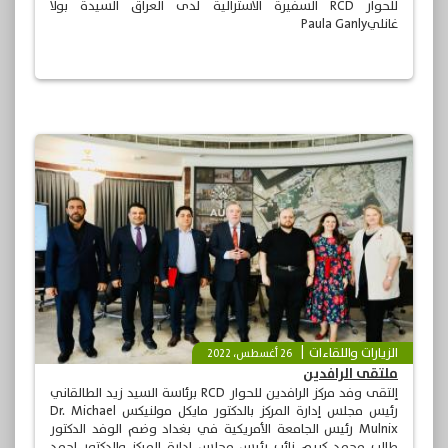
للحوار RCD السفيرة الاسترالية لدى العراق السيدة بولا
غانليPaula Ganly
الزيارات واللقاءات
26 أغسطس، 2022
ملتقى الرافدين
إلتقى وفد مركز الرافدين للحوار RCD برئاسة السيد زيد الطالقاني
رئيس مجلس إدارة المركز بالدكتور مايكل مولنيكس Dr. Michael
Mulnix رئيس الجامعة الأمريكية في بغداد وضم الوفد الدكتور
طالب محمد كريم نائب رئيس مجلس إدارة المركز والدكتور احمد