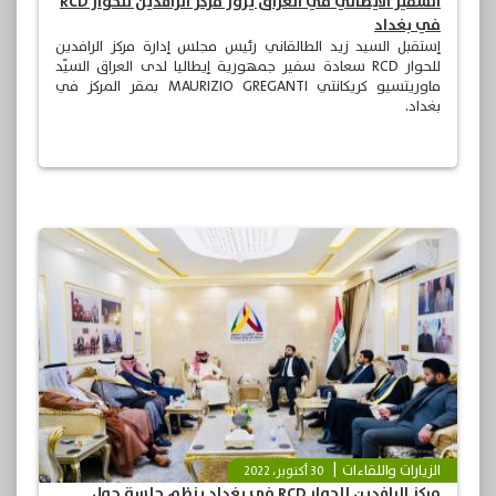
السفير الايطالي في العراق يزور مركز الرافدين للحوار RCD
في بغداد
إستقبل السيد زيد الطالقاني رئيس مجلس إدارة مركز الرافدين
للحوار RCD سعادة سفير جمهورية إيطاليا لدى العراق السيّد
ماوريتسيو كريكانتي MAURIZIO GREGANTI بمقر المركز في
بغداد.
الزيارات واللقاءات
30 أكتوبر، 2022
مركز الرافدين للحوار RCD في بغداد ينظم جلسة حول