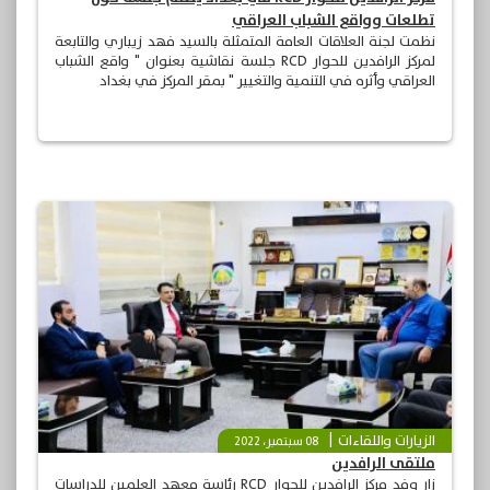
تطلعات وواقع الشباب العراقي
نظمت لجنة العلاقات العامة المتمثلة بالسيد فهد زيباري والتابعة
لمركز الرافدين للحوار RCD جلسة نقاشية بعنوان " واقع الشباب
العراقي وأثره في التنمية والتغيير " بمقر المركز في بغداد
الزيارات واللقاءات
08 سبتمبر، 2022
ملتقى الرافدين
‎زار وفد مركز الرافدين للحوار RCD رئاسة معهد العلمين للدراسات