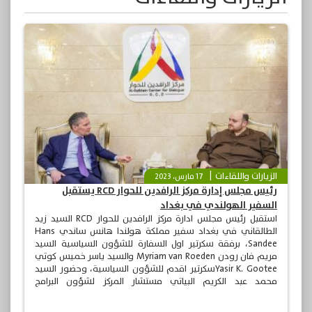
الزيارات واللقاءات
17 مارس، 2023
رئيس مجلس إدارة مركز الرافدين للحوار RCD يستقبل
السفير الهولندي في بغداد
استقبل رئيس مجلس ادارة مركز الرافدين للحوار RCD السيد زيد
الطالقاني في بغداد سفير مملكة هولندا هانس ساندي Hans
Sandee، برفقة سكرتير اول السفارة للشؤون السياسية السيد
مريم فان رودن Myriam van Roeden والسيد ياسر خميس كوتي
Yasir K. Gooteeسكرتير اقدم للشؤون السياسية، وحضور السيد
محمد عبد الكريم البياتي مستشار المركز لشؤون البرامج
والمشروعات.