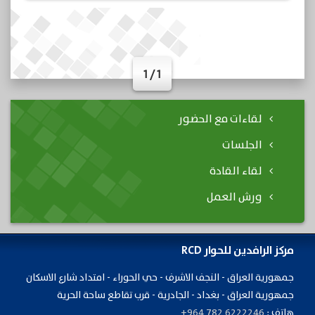
1 / 1
لقاءات مع الحضور
الجلسات
لقاء القادة
ورش العمل
مركز الرافدين للحوار RCD
جمهورية ​العراق - النجف الاشرف - حي الحوراء - امتداد شارع الاسكان
جمهورية العراق - بغداد - الجادرية - قرب تقاطع ساحة الحرية
هاتف :
+964 782 6222246