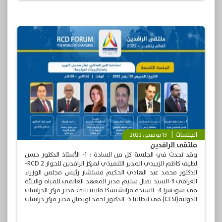
الجلسات
13 نوفمبر، 2022
ملتقى الرافدين
وقد تحدث في الجلسة كل من السادة : 1- الأستاذ الدكتور حسن
لطيف كاظم الزبيدي المدير التنفيذي لمركز الرافدين للحوار RCD 2-
الدكتور محمد عبد الهادي الحكيم مستشار رئيس مجلس الوزراء
العراقي 3-السيد نضال سليم مدير المعهد العالمي للمياه والبيئة
في سويسرا 4- السيدة فرانشيسكا مانتينينتي مدير مركز الدراسات
الدولية(CESI) في ايطاليا 5- الدكتور احمد اويصال مدير مركز دراسات
الشرق الاوسط في تركيا مدير الجلسة السيد ليث الجزائري صحفي
واعلامي