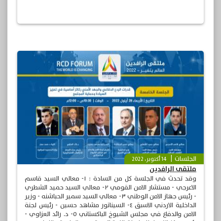
مستشار رئيس مجلس النواب العراقي
الجلسات
14 أكتوبر، 2022
ملتقى الرافدين
وقد تحدث في الجلسة كل من السادة : ١- معالي السيد قاسم
الاعرجي - مستشار الامن القومي ٢- معالي السيد حميد الشطري
- رئيس جهاز الامن الوطني ٣- معالي السيد سمير الحباشنه - وزير
الداخلية الاردني الاسبق ٤- السيناتور مشاهد حسين - رئيس لجنة
الامن والدفاع في مجلس الشيوخ الباكستاني ٥- د. رائد العزاوي -