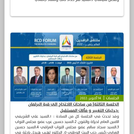
الجلسات
14 أكتوبر، 2022
الجلسة الثالثة| من ساحات الاحتجاج الى قبة البرلمان
:جدليات التغيير و مألات المستقبل
وقد تحدث في الجلسة كل من السادة : ١.السيد علي الشريفي
الامين العام لحركة واثقون 2.السيد حسين عرب عضو مجلس النواب
3.السيد سجاد سالم عضو مجلس النواب العراقي 4.السيد حسين
الغرابي رئيس حزب البيت الوطني ٥. الدكتور لهيب هيجل باحثة في