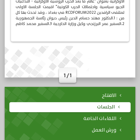
الاوكرانية بعنوان "عالم ما بعد الحرب الروسية الاوكرانية - التداعيات
الجيو سياسية واحتمالات الحرب الكونية" اقيمت الجلسة الاولى
لملتقى الرافدين RCDFORUM2022 في بغداد ، وقد تحدث بها كل
من : 1.الدكتور مهند حسام الدين رئيس ديوان رئاسة الجمهورية
2.السفير عمر البرزنجي وكيل وزارة الخارجية 3.السفير محمد كاظم
سجاد بور مساعد وزير الخارجية الايرانية 4.السفير ايلبروس
كوتراشيف سفير جمهورية روسيا الاتحادية في العراق 5.الدكتور
دياري صالح استاذ العلوم السياسية في الجامعة المستنصرية
6.الدكتور ياسين البكري مستشار وزارة التعليم العالي والبحث
العلمي
1 / 1
الافتتاح
الجلسات
اللقاءات الخاصة
ورش العمل