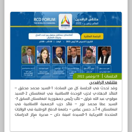
الجلسات
13 نوفمبر، 2022
ملتقى الرافدين
وقد تحدث في الجلسة كل من السادة: 1-السيد محمد محقق –
القائد الجهادي لحزب الوحدة الاسلامية في افغانستان 2-السيد
مولوي عبد الله قرلق – نائب رئيس جمهورية افغانستان السابق 3-
السيد عطا محمد نور – قائد حزب الجمعية الاسلامية في
افغانستان 4-أ.د. حسن عباس – جامعة الدفاع الوطنية في الولايات
المتحدة الامريكية 5-السيدة امينة خان – مديرة مركز الدراسات
الاستراتيجية والدولية في اسلام اباد مدير الجلسة – أ.د. عادل عبد
الحمزة البديوي – عميد كلية العلوم السياسية – جامعة بغداد