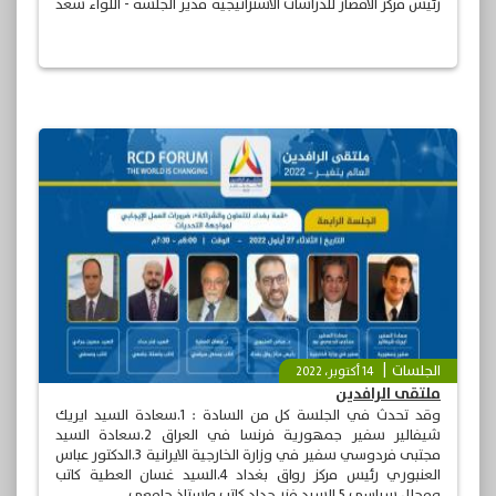
رئيس مركز الامصار للدراسات الاستراتيجية مدير الجلسة - اللواء سعد
معن - وزارة الداخلية
الجلسات
14 أكتوبر، 2022
ملتقى الرافدين
وقد تحدث في الجلسة كل من السادة : 1.سعادة السيد ايريك
شيفالير سفير جمهورية فرنسا في العراق 2.سعادة السيد
مجتبى فردوسي سفير في وزارة الخارجية الايرانية 3.الدكتور عباس
العنبوري رئيس مركز رواق بغداد 4.السيد غسان العطية كاتب
ومحلل سياسي 5.السيد فنر حداد كاتب واستاذ جامعي