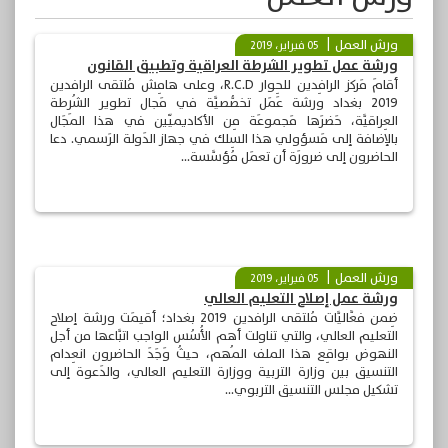
ورش العمل
05 فبراير، 2019
ورشة عمل تطوير الشرطة العراقية وتطبيق القانون
أقامَ مَركز الرافِدين للحِوار R.C.D، وعلى هامِش مُلتقى الرافدين
2019 بغداد ورشة عَمَل تخصُّصيَّة في مَجال تطوير الشُرطة
العِراقيَّة، حَضرَها مَجموعَة مِن الأكاديميّين في هذا المَجَال
بالإضافة إلى مَسؤولي هذا السِلك في جهاز الدَولة الرَسمي. دعا
الحاضرون إلى ضرورَة أن تعمَل مُؤسَّسة...
ورش العمل
05 فبراير، 2019
ورشة عمل إصلاح التعليم العالي
ضِمن فعَّاليَّات مُلتقى الرافدين 2019 بغداد؛ أُقيمَت ورشة إصلاح
التعليم العالي، والتي تناولت أهم الأُسُس الواجب اتبَّاعها من أجل
النهوض بواقِع هذا الملف المُهم، حيثُ وَجَدَ الحاضرون انعِدام
التنسيق بين وزارة التربية ووزارة التعليم العالي، والدَعوة إلى
تشكيل مجلس التنسيق التربوي...