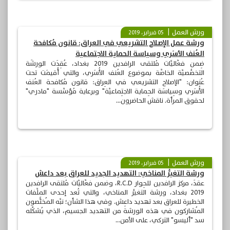
ورش العمل
05 فبراير، 2019
ورشة عمل الإصلاح التشريعي في العراق: قانون مُكافحة
العُنف الأسَري وسياسة الحماية الاجتماعية
ضِمن فعَّاليَّات مُلتقى الرافدين 2019 بغداد، عُقِدَت الورشَة
التخصُّصيَّة الخاصَّة بموضوع العُنف الأُسَري، والتي أُقيمَت تحت
عُنوان: "الإصلاح التشريعي في العِراق: قانون مُكافحة العُنف
الأُسَري وسِياسَة الحِماية الاجتِماعيَّة" وبرعاية مُؤسَّسة "مادري"
لحقوق المرأة. ناقش الحاضرون...
ورش العمل
05 فبراير، 2019
ورشة التغيُّر المناخي: التهديد الجديد للعراق بعد داعش
عقدَ، مركز الرافدين للحِوار R.C.D، وضمن فعَّاليَّات مُلتقى الرافدين
2019 بغداد، ورشة التغيُّر المناخي، والتي تُعد إحدى الملَّفات
الخطيرة للعراق بعد تهديد داعِش. وفي هذا الشأن؛ نبَّه المُختًَّصون
المُشاركون في هذه الورشة من التهديد الجسيم، الذي يُشكِّله
سد "أليسو" التركي، على الأمن...