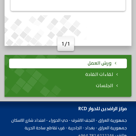
1 / 1
ورش العمل
لقاءات القادة
الجلسات
مركز الرافدين للحوار RCD
جمهورية ​العراق - النجف الاشرف - حي الحوراء - امتداد شارع الاسكان
جمهورية العراق - بغداد - الجادرية - قرب تقاطع ساحة الحرية
هاتف :
+964 782 6222246